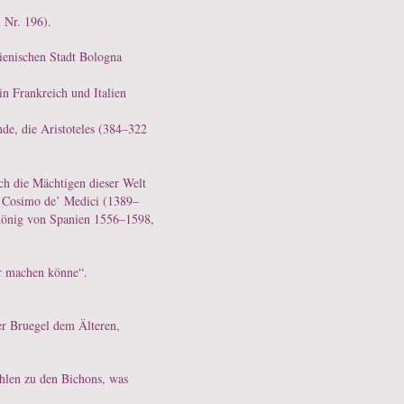
 Nr. 196).
lienischen Stadt Bologna
n Frankreich und Italien
de, die Aristoteles (384–322
ich die Mächtigen dieser Welt
. Cosimo de’ Medici (1389–
, König von Spanien 1556–1598,
er machen könne“.
er Bruegel dem Älteren,
hlen zu den Bichons, was