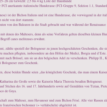
 25–28 cm Gewicht:
2,5 bis 4 kg Liste der Haushunde
r FCI anerkannte italienische Hunderasse (FCI-Gruppe 9, Sektion 1.1, Standard
se) ist der Bichon Italiens und ist eine Hunderasse, die vorwiegend in der ita
h nicht von dort stammte.
uten von den Balearen in die Stadt gebracht und war während der Renaissance i
it denen des Maltesers, denn als seine Vorfahren gelten dieselben kleinen Hun
 Begriff canes melitenses erwähnt.
nnt, zählte speziell der Bologneser zu jenen hochgeschätzten Geschenken, die s
u machen pflegten, insbesondere an den Höfen der Medici, Borgia und d’Este
 mit nach Brüssel, um sie an den belgischen Adel zu verschenken. Philipp II.
ei Bologneser zum Geschenk.
en, diese beiden Hunde seien „das königlichste Geschenk, das man einem Kais
tharina die Große sowie die Kaiserin Maria Theresia besaßen Bologneser.
 auf Stichen des 16. und 17. Jahrhunderts sowie auf Gemälden von Tizian, Piet
sco de Goya.
schaft zum Malteser, zum Havaneser und zum Bichon Frisé. Alle vier Rassen zä
französischen bichonner (= verhätscheln) abgeleitet ist.