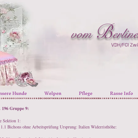
B
B
vom
erlin
vom
erlin
VDH/FCI Zwi
nsere Hunde
Welpen
Pflege
Rasse Info
. 196 Gruppe 9:
e Sektion 1:
1.1 Bichons ohne Arbeitsprüfung Ursprung: Italien Widerristhöhe: