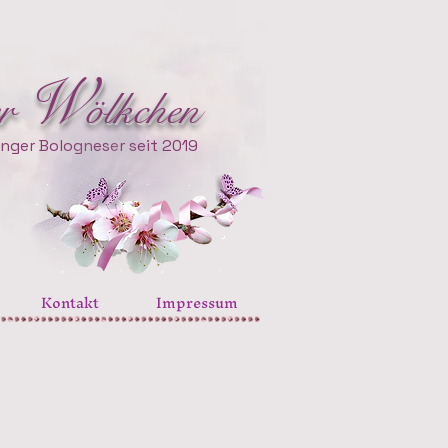
W
W
er
ölkchen
er
ölkchen
nger Bologneser seit 2019
Kontakt
Impressum