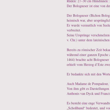
Rüden: 27–30 cm Hündinnen:
Der Bologneser ist eine von de
Der Bologneser (Bichon Bologne
heimisch war, aber ursprünglic
Er wurde vermutlich von Seele
verbreitet.
Seine Ursprünge verschmelzen m
v. Chr.) unter dem lateinischen
Bereits zu römischer Zeit beka
während einer ganzen Epoche z
1464) brachte acht Bologneser
erhielt vom Herzog d’Este zw
Er bedankte sich mit den Wort
Auch Madame de Pompadour, Ka
Von ihm gibt es Darstellungen
Anthonis van Dyck und Franci
Es besteht eine enge Verwandt
„Schoßhund“ bedeutet, und vom 