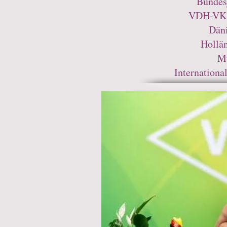
Bundes
VDH-VK 
Dän
Hollä
M
Internation